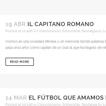
19 ABR
IL CAPITANO ROMANO
Posted at 12:40h
in
Coleccionismo
,
Entrevistas
,
Nostalgia
by
L
Vivimos en una sociedad efímera y sin memoria donde palabras ta
pasa unos años como capitán de un club al que ha llegado de rebo
READ MORE
14 MAR
EL FÚTBOL QUE AMAMOS
Posted at 20:19h
in
Coleccionismo
,
Entrevistas
,
Nostalgia
by
L