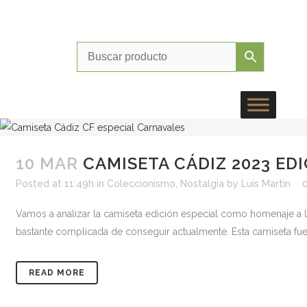
Instagr
Faceb
Twit
Cor
10 MAR
CAMISETA CÁDIZ 2023 E
Posted at 11:49h
in
Coleccionismo
,
Nostalgia
by
Luis Martin
Vamos a analizar la camiseta edición especial como homenaje a l
bastante complicada de conseguir actualmente. Esta camiseta fue u
READ MORE