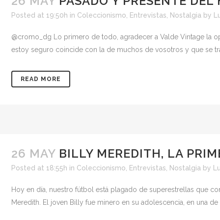
26 MAY
PASADO Y PRESENTE DEL
Posted at 19:50h
in
Coleccionismo
,
Entrevistas
,
Nostalgia
by
L
@cromo_dg Lo primero de todo, agradecer a Valde Vintage la opo
estoy seguro coincide con la de muchos de vosotros y que se tran
READ MORE
26 MAY
BILLY MEREDITH, LA PRI
Posted at 18:55h
in
Coleccionismo
,
Entrevistas
,
Nostalgia
by
Lu
Hoy en día, nuestro fútbol está plagado de superestrellas que conv
Meredith. El joven Billy fue minero en su adolescencia, en una de