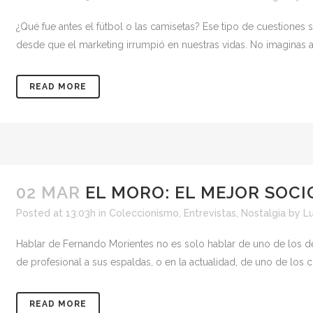
¿Qué fue antes el fútbol o las camisetas? Ese tipo de cuestiones
desde que el marketing irrumpió en nuestras vidas. No imaginas al
READ MORE
02 MAR
EL MORO: EL MEJOR SOCIO
Posted at 13:03h
in
Coleccionismo
,
Entrevistas
,
Nostalgia
by
Lu
Hablar de Fernando Morientes no es solo hablar de uno de los dela
de profesional a sus espaldas, o en la actualidad, de uno de los c
READ MORE