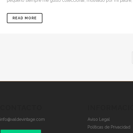
pequeño siempre me gustó coleccionar, motivado por mi padre,
READ MORE
CONTACTO
INFORMACI
info@valdevintage.com
Aviso Legal
Políticas de Privacidad