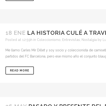
18 ENE
LA HISTORIA CULÉ A TRAV
Posted at 12:59h
in
Coleccionismo
,
Entrevistas
,
Nostalgia
by
Lu
Me llamo Carles Mir Dillet y soy socio y coleccionista de camise
partidos del FC Barcelona, pero ese mismo año el conjunto blaug
READ MORE