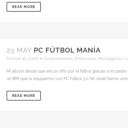
READ MORE
23 MAY
PC FÚTBOL MANÍA
Posted at 13:07h
in
Coleccionismo
,
Entrevistas
,
Nostalgia
by
Lu
Mi afición desde que era un niño por el fútbol gracias a mi pad
un IBM que lo equipamos con PC Fútbol 5.0 Sin duda fueron unos
READ MORE