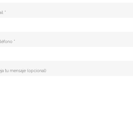
il *
léfono *
ja tu mensaje (opcional)