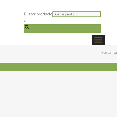
Instagr
Faceb
Twit
Cor
Buscar producto
×
Buscar p