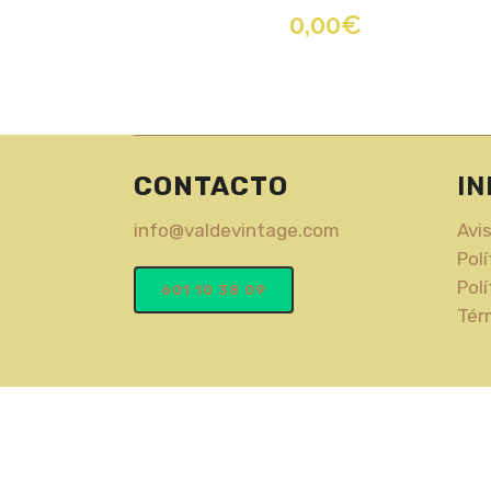
0,00
€
CONTACTO
I
info@valdevintage.com
Avi
Polí
Pol
601 10 38 09
Tér