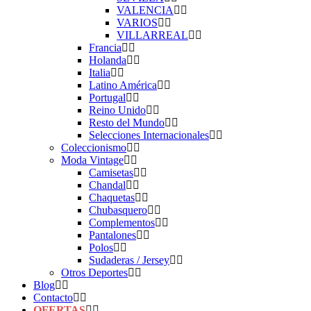
VALENCIA
VARIOS
VILLARREAL
Francia
Holanda
Italia
Latino América
Portugal
Reino Unido
Resto del Mundo
Selecciones Internacionales
Coleccionismo
Moda Vintage
Camisetas
Chandal
Chaquetas
Chubasquero
Complementos
Pantalones
Polos
Sudaderas / Jersey
Otros Deportes
Blog
Contacto
OFERTAS