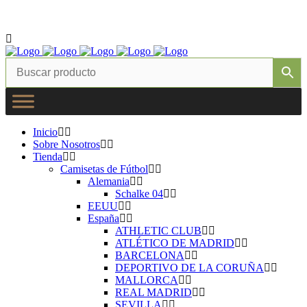
Instagram
Facebook
Twitter
Correo electrónico
Inicio
Sobre Nosotros
Tienda
Camisetas de Fútbol
Alemania
Schalke 04
EEUU
España
ATHLETIC CLUB
ATLÉTICO DE MADRID
BARCELONA
DEPORTIVO DE LA CORUÑA
MALLORCA
REAL MADRID
SEVILLA