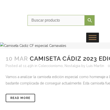
Instagr
Faceb
Twit
Cor
10 MAR
CAMISETA CÁDIZ 2023 E
Posted at 11:49h
in
Coleccionismo
,
Nostalgia
by
Luis Martin
0
Vamos a analizar la camiseta edición especial como homenaje a l
bastante complicada de conseguir actualmente. Esta camiseta fue u
READ MORE