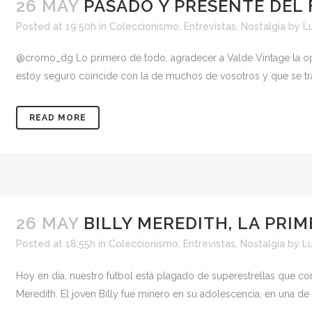
26 MAY
PASADO Y PRESENTE DEL
Posted at 19:50h
in
Coleccionismo
,
Entrevistas
,
Nostalgia
by
L
@cromo_dg Lo primero de todo, agradecer a Valde Vintage la opo
estoy seguro coincide con la de muchos de vosotros y que se tran
READ MORE
26 MAY
BILLY MEREDITH, LA PRI
Posted at 18:55h
in
Coleccionismo
,
Entrevistas
,
Nostalgia
by
Lu
Hoy en día, nuestro fútbol está plagado de superestrellas que conv
Meredith. El joven Billy fue minero en su adolescencia, en una de