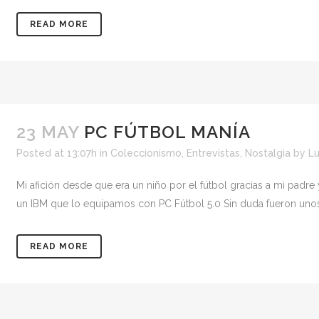
READ MORE
23 MAY
PC FÚTBOL MANÍA
Posted at 13:07h
in
Coleccionismo
,
Entrevistas
,
Nostalgia
by
Lu
Mi afición desde que era un niño por el fútbol gracias a mi pad
un IBM que lo equipamos con PC Fútbol 5.0 Sin duda fueron unos
READ MORE