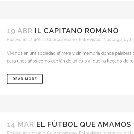
19 ABR
IL CAPITANO ROMANO
Posted at 12:40h
in
Coleccionismo
,
Entrevistas
,
Nostalgia
by
L
Vivimos en una sociedad efímera y sin memoria donde palabras ta
pasa unos años como capitán de un club al que ha llegado de rebo
READ MORE
14 MAR
EL FÚTBOL QUE AMAMOS
Posted at 20:19h
in
Coleccionismo
,
Entrevistas
,
Nostalgia
by
L