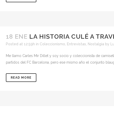
18 ENE
LA HISTORIA CULÉ A TRAV
Posted at 12:59h
in
Coleccionismo
,
Entrevistas
,
Nostalgia
by
Lu
Me llamo Carles Mir Dillet y soy socio y coleccionista de camise
partidos del FC Barcelona, pero ese mismo año el conjunto blaug
READ MORE