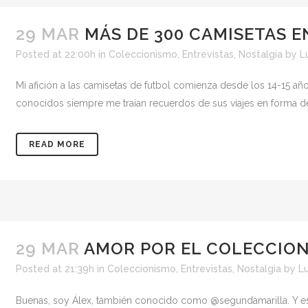
29 MAR
MÁS DE 300 CAMISETAS E
Posted at 22:00h
in
Coleccionismo
,
Entrevistas
,
Nostalgia
by
L
Mi afición a las camisetas de futbol comienza desde los 14-15 añ
conocidos siempre me traían recuerdos de sus viajes en forma de
READ MORE
29 MAR
AMOR POR EL COLECCIO
Posted at 21:39h
in
Coleccionismo
,
Entrevistas
,
Nostalgia
by
Lu
Buenas, soy Álex, también conocido como @segundamarilla. Y es 