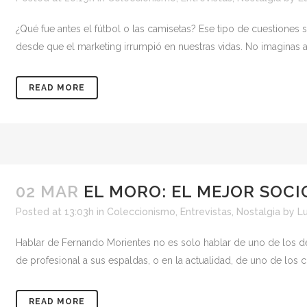
¿Qué fue antes el fútbol o las camisetas? Ese tipo de cuestiones
desde que el marketing irrumpió en nuestras vidas. No imaginas al
READ MORE
02 MAR
EL MORO: EL MEJOR SOCIO
Posted at 13:03h
in
Coleccionismo
,
Entrevistas
,
Nostalgia
by
Lu
Hablar de Fernando Morientes no es solo hablar de uno de los dela
de profesional a sus espaldas, o en la actualidad, de uno de los c
READ MORE