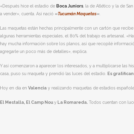
«Después hice el estadio de
Boca Juniors
, la de Atlético y la de S
a vender», cuenta. Así nació
«
Tucumán Maquetas
«
.
Las maquetas están hechas principalmente con un cartón que recibe u
algunas herramientas especiales, el 80% del trabajo es artesanal. «Ha
hay mucha información sobre los planos, así que recopilé informació
agregarle un poco más de detalles», explica.
Y así comenzaron a aparecer los interesados, y a multiplicarse las h
casa, puso su maqueta y prendió las luces del estadio.
Es gratifica
Hoy en día en
Valencia
y realizando maquetas de estadios españoles
El Mestalla, El Camp Nou
y
La Romareda.
Todos cuentan con luce