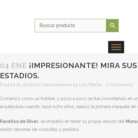
Instagr
Faceb
Twit
Cor
04 ENE
¡IMPRESIONANTE! MIRA SUS
ESTADIOS.
Posted at 19:01h
in
Coleccionismo
by
Luis Martin
0 Comments
Comenzó como un hobbie, y poco a poco se fue convirtiendo en un 
arquitectura cuando, hace ocho años, realizó la primera maqueta de
Fanático de River
, se empeñó en tener su propia versión del
Monu
recibir decenas de consultas y pedidos.