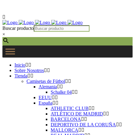
Instagram
Facebook
Twitter
Correo electrónico
Buscar producto
×
Inicio
Sobre Nosotros
Tienda
Camisetas de Fútbol
Alemania
Schalke 04
EEUU
España
ATHLETIC CLUB
ATLÉTICO DE MADRID
BARCELONA
DEPORTIVO DE LA CORUÑA
MALLORCA