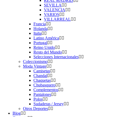
REAL MADRID
SEVILLA
VALENCIA
VARIOS
VILLARREAL
Francia
Holanda
Italia
Latino América
Portugal
Reino Unido
Resto del Mundo
Selecciones Internacionales
Coleccionismo
Moda Vintage
Camisetas
Chandal
Chaquetas
Chubasquero
Complementos
Pantalones
Polos
Sudaderas / Jersey
Otros Deportes
Blog