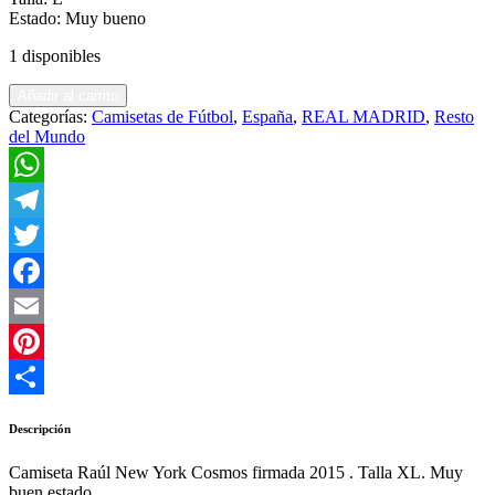
Estado: Muy bueno
1 disponibles
Raúl
Añadir al carrito
New
Categorías:
Camisetas de Fútbol
,
España
,
REAL MADRID
,
Resto
York
del Mundo
Cosmos
firmada
2015
WhatsApp
quantity
Telegram
Twitter
Facebook
Email
Pinterest
Compartir
Descripción
Camiseta Raúl New York Cosmos firmada 2015 . Talla XL. Muy
buen estado