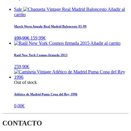
Sale
Añadir al
carrito
Match Worn Angulo Real Madrid Baloncesto 95-99
El
El
199,99
€
159,99
€
precio
precio
Añadir al carrito
original
actual
era:
es:
Raúl New York Cosmos firmada 2015
199,99€.
159,99€.
259,90
€
Out of stock
Atlético de Madrid Puma Copa del Rey 1996
0,00
€
CONTACTO