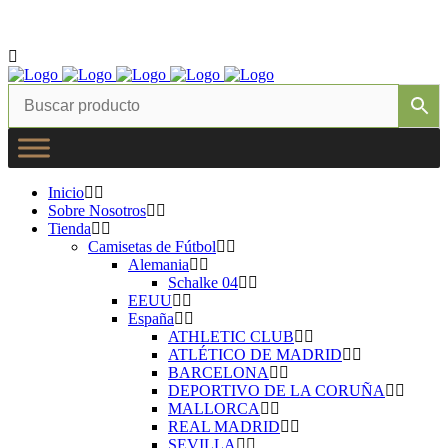
Instagram
Facebook
Twitter
Correo electrónico
Inicio
Sobre Nosotros
Tienda
Camisetas de Fútbol
Alemania
Schalke 04
EEUU
España
ATHLETIC CLUB
ATLÉTICO DE MADRID
BARCELONA
DEPORTIVO DE LA CORUÑA
MALLORCA
REAL MADRID
SEVILLA