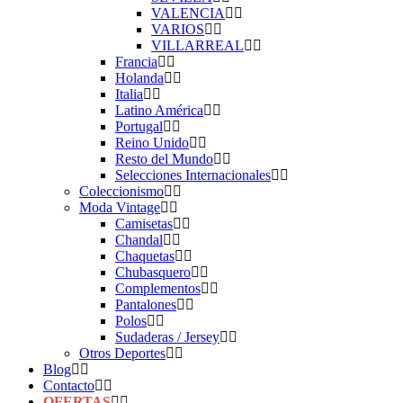
VALENCIA
VARIOS
VILLARREAL
Francia
Holanda
Italia
Latino América
Portugal
Reino Unido
Resto del Mundo
Selecciones Internacionales
Coleccionismo
Moda Vintage
Camisetas
Chandal
Chaquetas
Chubasquero
Complementos
Pantalones
Polos
Sudaderas / Jersey
Otros Deportes
Blog
Contacto
OFERTAS