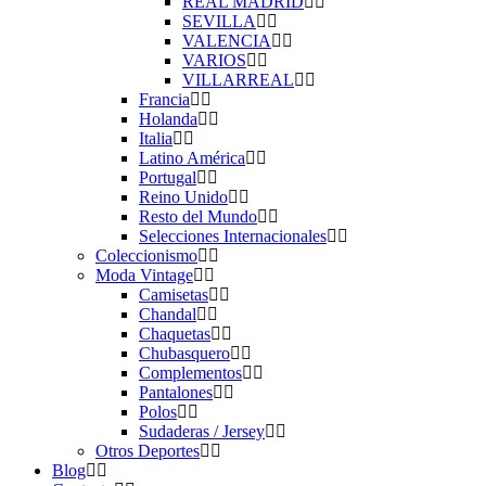
REAL MADRID
SEVILLA
VALENCIA
VARIOS
VILLARREAL
Francia
Holanda
Italia
Latino América
Portugal
Reino Unido
Resto del Mundo
Selecciones Internacionales
Coleccionismo
Moda Vintage
Camisetas
Chandal
Chaquetas
Chubasquero
Complementos
Pantalones
Polos
Sudaderas / Jersey
Otros Deportes
Blog