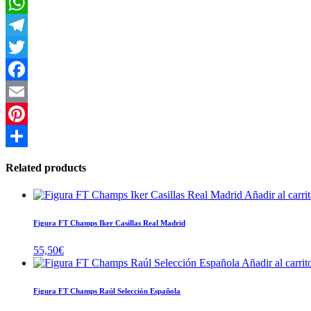
Raúl
Real
WhatsApp
Madrid
quantity
Telegram
Twitter
Facebook
Email
Pinterest
Compartir
Related products
Añadir al carri
Figura FT Champs Iker Casillas Real Madrid
55,50
€
Añadir al carrit
Figura FT Champs Raúl Selección Española