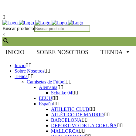
Instagram
Facebook
Twitter
Correo electrónico
Buscar producto
×
INICIO
SOBRE NOSOTROS
TIENDA
Inicio
Sobre Nosotros
Tienda
Camisetas de Fútbol
Alemania
Schalke 04
EEUU
España
ATHLETIC CLUB
ATLÉTICO DE MADRID
BARCELONA
DEPORTIVO DE LA CORUÑA
MALLORCA