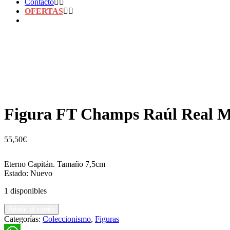
Contacto
OFERTAS
Figura FT Champs Raúl Real 
55,50
€
Eterno Capitán. Tamaño 7,5cm
Estado: Nuevo
1 disponibles
Figura
Añadir al carrito
FT
Categorías:
Coleccionismo
,
Figuras
Champs